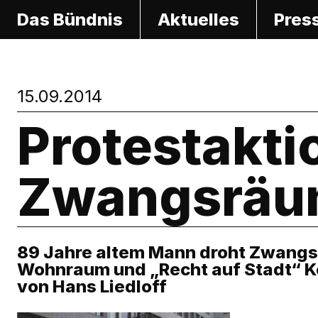
S
Das Bündnis
Aktuelles
Pres
k
i
p
15.09.2014
t
o
Protestakti
c
o
Zwangsräu
n
t
e
89 Jahre altem Mann droht Zwangs
n
Wohnraum und „Recht auf Stadt“ K
t
von Hans Liedloff