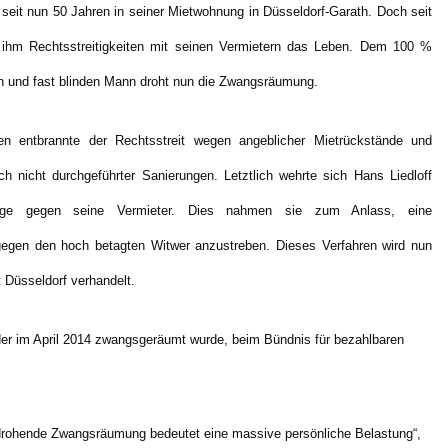
t seit nun 50 Jahren in seiner Mietwohnung in Düsseldorf-Garath. Doch seit
ihm Rechtsstreitigkeiten mit seinen Vermietern das Leben. Dem 100 %
n und fast blinden Mann droht nun die Zwangsräumung.
en entbrannte der Rechtsstreit wegen angeblicher Mietrückstände und
ch nicht durchgeführter Sanierungen. Letztlich wehrte sich Hans Liedloff
ige gegen seine Vermieter. Dies nahmen sie zum Anlass, eine
gen den hoch betagten Witwer anzustreben. Dieses Verfahren wird nun
Düsseldorf verhandelt.
der im April 2014 zwangsgeräumt wurde, beim Bündnis für bezahlbaren
e drohende Zwangsräumung bedeutet eine massive persönliche Belastung“,