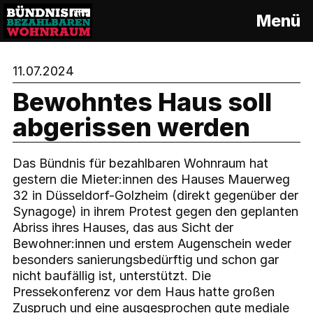
S
Menü
k
i
p
11.07.2024
t
o
Bewohntes Haus soll
c
abgerissen werden
o
n
t
Das Bündnis für bezahlbaren Wohnraum hat
e
gestern die Mieter:innen des Hauses Mauerweg
n
32 in Düsseldorf-Golzheim (direkt gegenüber der
t
Synagoge) in ihrem Protest gegen den geplanten
Abriss ihres Hauses, das aus Sicht der
Bewohner:innen und erstem Augenschein weder
besonders sanierungsbedürftig und schon gar
nicht baufällig ist, unterstützt. Die
Pressekonferenz vor dem Haus hatte großen
Zuspruch und eine ausgesprochen gute mediale