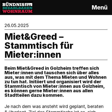
S
Menü
k
i
p
26.05.2025
t
o
Miet&Greed –
c
Stammtisch für
o
n
Mieter:innen
t
e
n
Beim Miet&Greed in Golzheim treffen sich
t
Mieter:innen und tauschen sich über alles
aus, was mit dem Thema Mieten und Wohnen
zu tun hat. Initiiert und organisiert wird der
Stammtisch von Mieter:innen aus Golzheim,
es können gerne Mieter:innen aus allen
Stadtteilen dazu kommen.
Je nach dem was ansteht wird geplant, beraten