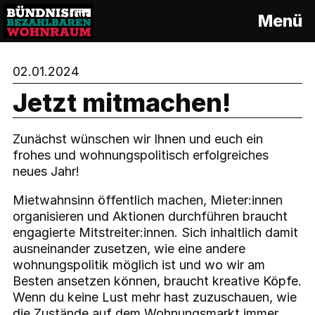
S
Menü
k
i
p
02.01.2024
t
o
Jetzt mitmachen!
c
o
n
Zunächst wünschen wir Ihnen und euch ein
t
frohes und wohnungspolitisch erfolgreiches
e
neues Jahr!
n
Mietwahnsinn öffentlich machen, Mieter:innen
t
organisieren und Aktionen durchführen braucht
engagierte Mitstreiter:innen. Sich inhaltlich damit
ausneinander zusetzen, wie eine andere
wohnungspolitik möglich ist und wo wir am
Besten ansetzen können, braucht kreative Köpfe.
Wenn du keine Lust mehr hast zuzuschauen, wie
die Zustände auf dem Wohnungsmarkt immer