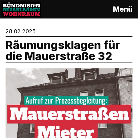
S
Menü
k
i
p
28.02.2025
t
o
Räumungsklagen für
c
die Mauerstraße 32
o
n
t
e
n
t