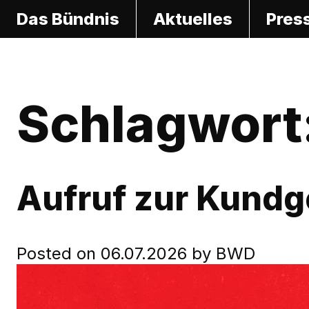
S
Das Bündnis
Aktuelles
Pres
k
i
p
t
Schlagwort
o
c
o
n
Aufruf zur Kund
t
e
n
Posted on
06.07.2026
by
BWD
t