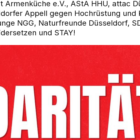
 Armenküche e.V., AStA HHU, attac Düss
eldorfer Appell gegen Hochrüstung und K
 Junge NGG, Naturfreunde Düsseldorf, S
idersetzen und STAY!