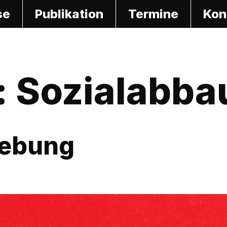
se
Publikation
Termine
Kon
:
Sozialabba
gebung