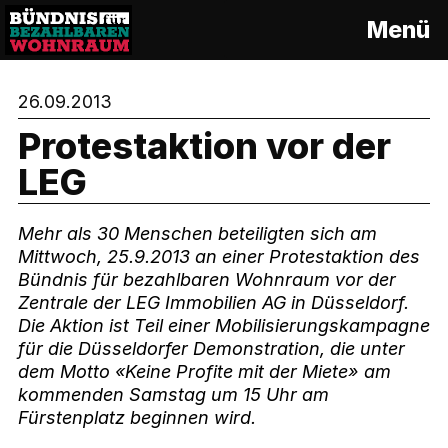
S
Menü
k
i
p
26.09.2013
t
o
Protestaktion vor der
c
LEG
o
n
t
Mehr als 30 Menschen beteiligten sich am
e
Mittwoch, 25.9.2013 an einer Protestaktion des
n
Bündnis für bezahlbaren Wohnraum vor der
t
Zentrale der LEG Immobilien AG in Düsseldorf.
Die Aktion ist Teil einer Mobilisierungskampagne
für die Düsseldorfer Demonstration, die unter
dem Motto «Keine Profite mit der Miete» am
kommenden Samstag um 15 Uhr am
Fürstenplatz beginnen wird.