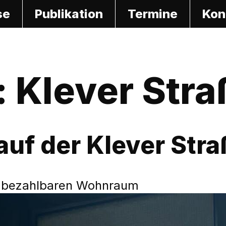
se
Publikation
Termine
Kon
:
Klever Stra
uf der Klever Stra
r bezahlbaren Wohnraum