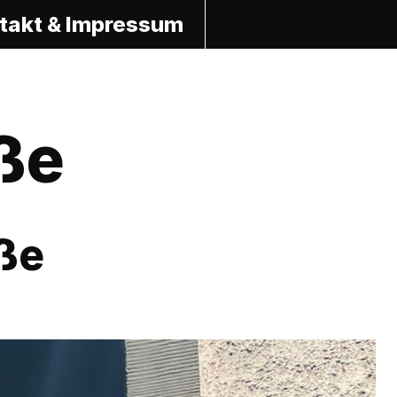
takt & Impressum
ße
ße