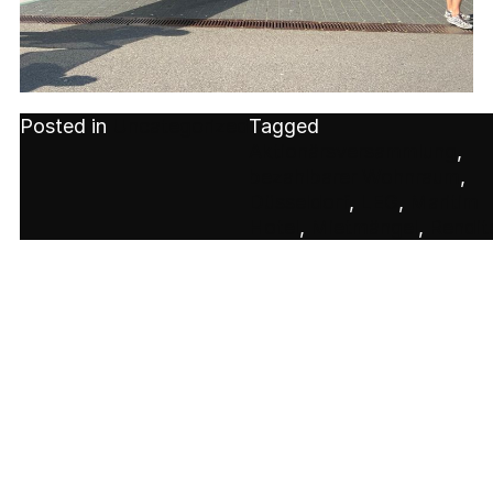
Posted in
Uncategorized
Tagged
Aktionärsversammlung
,
bezahlbarer Wohnraum
,
Düsseldorf
,
LEG
,
Maritim
Hotel
,
Mietmängel
,
Rendit