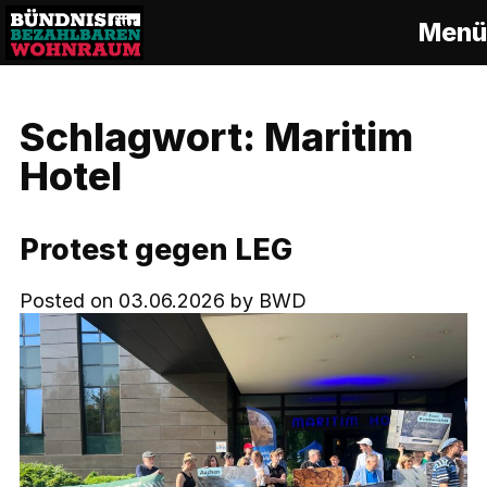
S
Menü
k
i
p
t
Schlagwort:
Maritim
o
c
Hotel
o
n
t
Protest gegen LEG
e
n
Posted on
03.06.2026
by
BWD
t