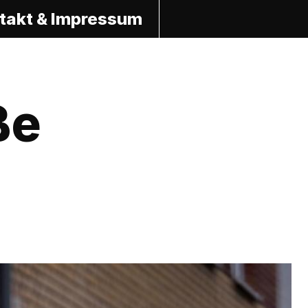
takt & Impressum
ße