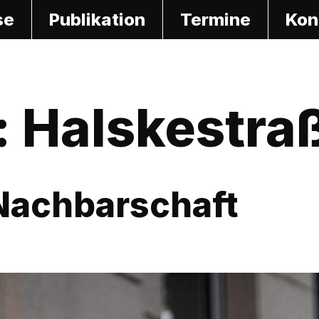
se
Publikation
Termine
Kon
:
Halskestra
 Nachbarschaft