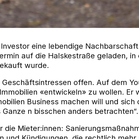
r Investor eine lebendige Nachbarschaf
rmin auf die Halskestraße geladen, in 
ekauft wurde.
ne Geschäftsintressen offen. Auf dem Y
, Immobilien «entwickeln» zu wollen. 
bilien Business machen will und sich dar
 Ganze n bisschen anders betrachten“.
ür die Mieter:innen: Sanierungsmaßnahm
n und Kündigungen, die rechtlich mehr 