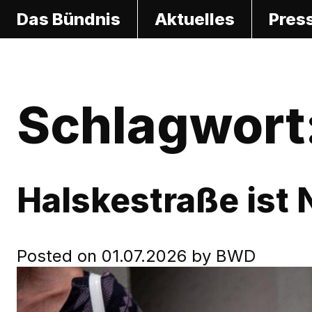
S
Das Bündnis
Aktuelles
Pres
k
i
p
t
Schlagwort
o
c
o
n
Halskestraße ist
t
e
n
Posted on
01.07.2026
by
BWD
t