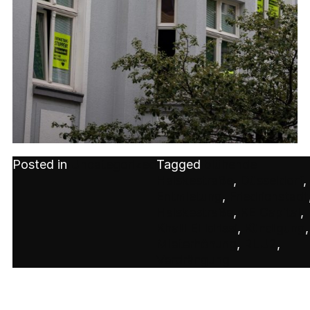
Posted in
Uncategorized
Tagged
blühende
Halskestraße
,
Düsseldorf
,
Entmietung
,
Friedrichstadt
Halskestraße
,
KE Capital
,
Khalil El Idrissi
,
Kündigung
,
Mieterhöhung
,
RLU2
,
Verdrängung