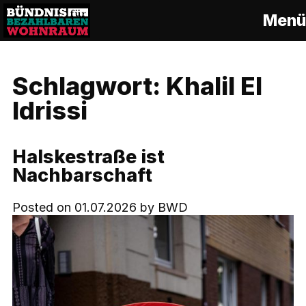
S
Menü
k
i
p
t
Schlagwort:
Khalil El
o
c
Idrissi
o
n
t
Halskestraße ist
e
Nachbarschaft
n
t
Posted on
01.07.2026
by
BWD